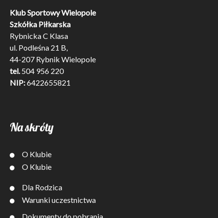
Klub Sportowy Wielopole
Szkółka Piłkarska
Rybnicka C Klasa
ul. Podleśna 21 B,
44-207 Rybnik Wielopole
tel.
504 956 220
NIP:
6422655821
Na skróty
O Klubie
O Klubie
Dla Rodzica
Warunki uczestnictwa
Dokumenty do pobrania