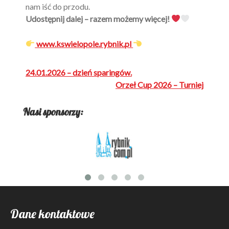
nam iść do przodu.
Udostępnij dalej – razem możemy więcej!
www.kswielopole.rybnik.pl
Nawigacja
24.01.2026 – dzień sparingów.
wpisu
Orzeł Cup 2026 – Turniej
Nasi sponsorzy:
Dane kontaktowe