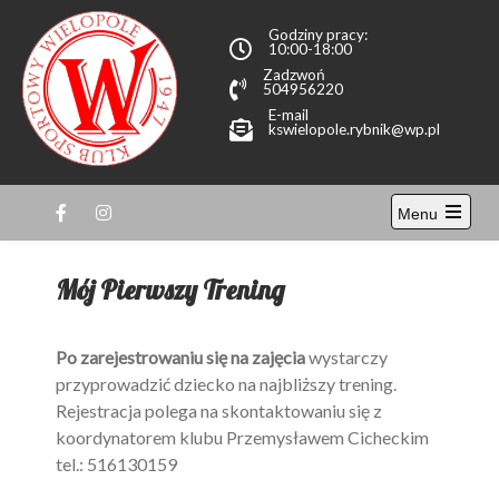
Przewiń
Godziny pracy:
do
10:00-18:00
treści
Zadzwoń
504956220
E-mail
kswielopole.rybnik@wp.pl
KS
Menu
Wielopole
Open
the
main
Mój Pierwszy Trening
menu
Po zarejestrowaniu się na zajęcia
wystarczy
przyprowadzić dziecko na najbliższy trening.
Rejestracja polega na skontaktowaniu się z
koordynatorem klubu Przemysławem Cicheckim
tel.: 516130159