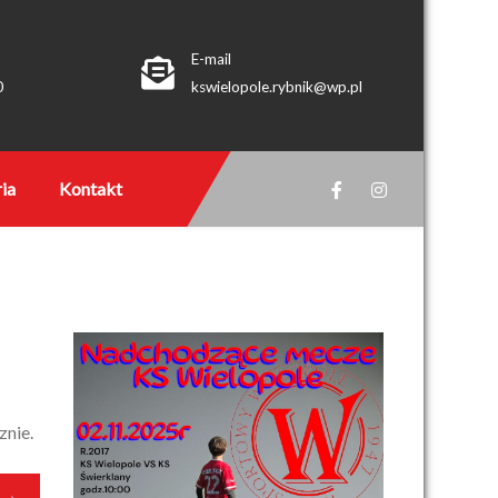
E-mail
0
kswielopole.rybnik@wp.pl
ia
Kontakt
znie.
j →