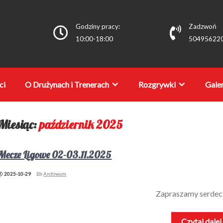
Godziny pracy:
Zadzwoń
10:00-18:00
50495622
ci
O Drużynach i Trenerach
Rozgrywki
Galer
Miesiąc:
październik 2025
Mecze Ligowe 02-03.11.2025
2025-10-29
Archiwum
Zapraszamy serdec
Czytaj dale