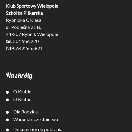
Klub Sportowy Wielopole
Szkółka Piłkarska
Rybnicka C Klasa
ul. Podleśna 21 B,
44-207 Rybnik Wielopole
tel.
504 956 220
NIP:
6422655821
Na skróty
O Klubie
O Klubie
Dla Rodzica
Warunki uczestnictwa
Dokumenty do pobrania