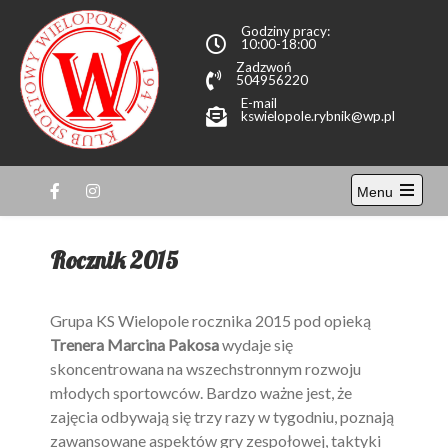
Przewiń
Godziny pracy:
do
10:00-18:00
treści
Zadzwoń
504956220
E-mail
kswielopole.rybnik@wp.pl
KS
Menu
Wielopole
Open
the
main
Rocznik 2015
menu
Grupa KS Wielopole rocznika 2015 pod opieką
Trenera Marcina Pakosa
wydaje się
skoncentrowana na wszechstronnym rozwoju
młodych sportowców. Bardzo ważne jest, że
zajęcia odbywają się trzy razy w tygodniu, poznają
zawansowane aspektów gry zespołowej, taktyki