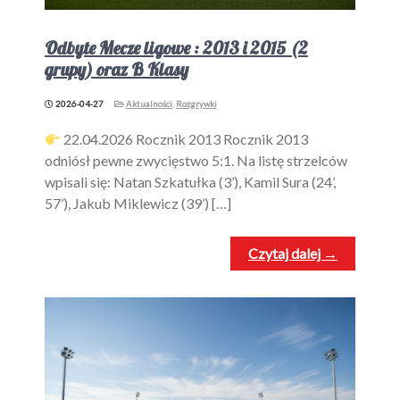
Odbyte Mecze ligowe : 2013 i 2015 (2
grupy) oraz B Klasy
2026-04-27
Aktualności
,
Rozgrywki
22.04.2026 Rocznik 2013 Rocznik 2013
odniósł pewne zwycięstwo 5:1. Na listę strzelców
wpisali się: Natan Szkatułka (3’), Kamil Sura (24’,
57’), Jakub Miklewicz (39’) […]
Czytaj dalej →