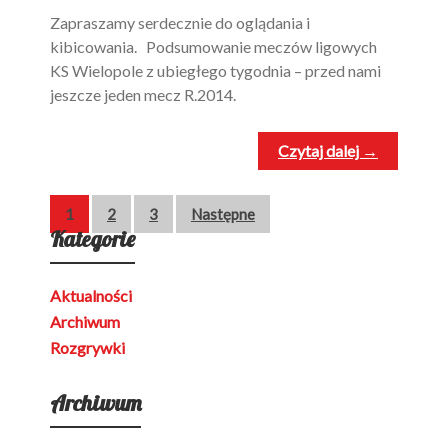
Zapraszamy serdecznie do oglądania i
kibicowania. Podsumowanie meczów ligowych
KS Wielopole z ubiegłego tygodnia – przed nami
jeszcze jeden mecz R.2014.
Czytaj dalej →
Stronicowanie
1
2
3
Następne
Kategorie
wpisów
Aktualności
Archiwum
Rozgrywki
Archiwum