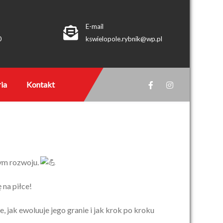
E-mail
0
kswielopole.rybnik@wp.pl
ia
Kontakt
nym rozwoju.
 na piłce!
, jak ewoluuje jego granie i jak krok po kroku