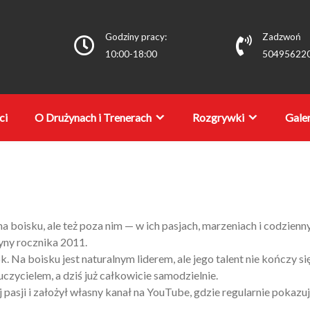
Godziny pracy:
Zadzwoń
10:00-18:00
50495622
ci
O Drużynach i Trenerach
Rozgrywki
Galer
 na boisku, ale też poza nim — w ich pasjach, marzeniach i codzien
żyny rocznika 2011.
k. Na boisku jest naturalnym liderem, ale jego talent nie kończy się
uczycielem, a dziś już całkowicie samodzielnie.
asji i założył własny kanał na YouTube, gdzie regularnie pokazuje