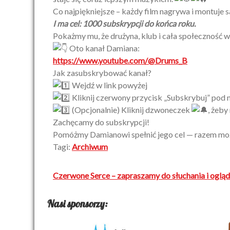
Co najpiękniejsze – każdy film nagrywa i montuje 
I ma cel: 1000 subskrypcji do końca roku.
Pokażmy mu, że drużyna, klub i cała społeczność w
Oto kanał Damiana:
https://www.youtube.com/@Drums_B
Jak zasubskrybować kanał?
Wejdź w link powyżej
Kliknij czerwony przycisk „Subskrybuj” pod
(Opcjonalnie) Kliknij dzwoneczek
, żeby
Zachęcamy do subskrypcji!
Pomóżmy Damianowi spełnić jego cel — razem m
Tagi:
Archiwum
Nawigacja
Czerwone Serce – zapraszamy do słuchania i ogląd
wpisu
Nasi sponsorzy: