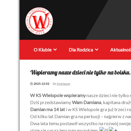
Przewiń
do
treści
KS
O Klubie
Dla Rodzica
Aktualnoś
Wielopole
Wspieramy nasze dzieci nie tylko na boisku.
2025-12-02
Archiwum
W KS Wielopole wspieramy
nasze dzieci nie tylko
Dziś przedstawiamy
Wam Damiana
, kapitana dru
Damian ma 14 lat
i w KS Wielopole gra już trzeci ro
Od kilku lat Damian gra na perkusji – najpierw z na
Dwa lata temu postawił wszystko na rozwój swojej p
staje się coraz lepszym muzykiem.