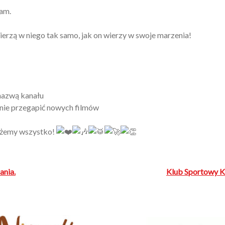
sam.
ierzą w niego tak samo, jak on wierzy w swoje marzenia!
 nazwą kanału
 nie przegapić nowych filmów
ożemy wszystko!
ania.
Klub Sportowy KS