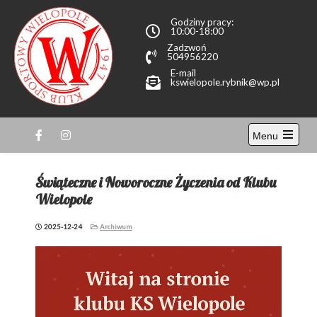
Przewiń
Godziny pracy:
do
10:00-18:00
treści
Zadzwoń
504956220
E-mail
kswielopole.rybnik@wp.pl
KS
Menu
Wielopole
Open
the
main
Świąteczne i Noworoczne Życzenia od Klubu
menu
Wielopole
2025-12-24
Archiwum