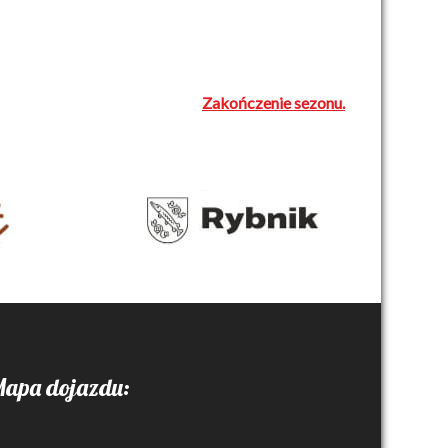
Zakończenie sezonu.
apa dojazdu: