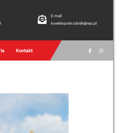
E-mail
0
kswielopole.rybnik@wp.pl
ia
Kontakt