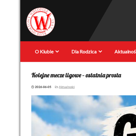
Przewiń
do
treści
KS
O Klubie
Dla Rodzica
Aktualnoś
Wielopole
Kolejne mecze ligowe – ostatnia prosta
2026-06-05
Aktualności