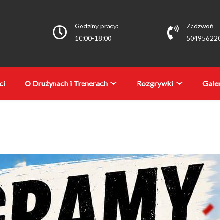
Godziny pracy:
Zadzwoń
10:00-18:00
50495622
ci
O Drużynach i Trenerach
Rozgrywki
Galer