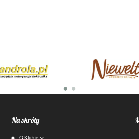
Na skróty
M
O Klubie