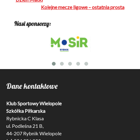
Nawigacja
wpisu
Kolejne mecze ligowe – ostatnia prosta
Nasi sponsorzy:
Dane kontaktowe
Klub Sportowy Wielopole
Szkółka Piłkarska
Rybnicka C Klasa
ul. Podleśna 21 B,
44-207 Rybnik Wielopole