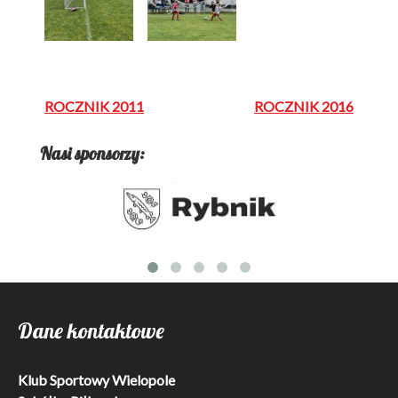
Nawigacja
ROCZNIK 2011
ROCZNIK 2016
wpisu
Nasi sponsorzy:
Dane kontaktowe
Klub Sportowy Wielopole