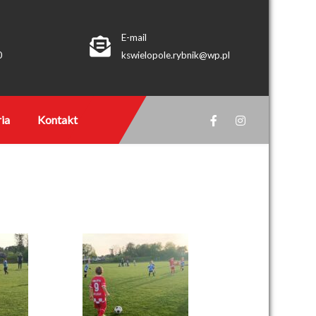
E-mail
0
kswielopole.rybnik@wp.pl
ia
Kontakt