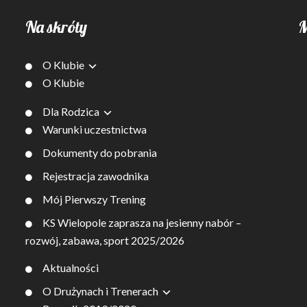
Na skróty
M
O Klubie
O Klubie
Dla Rodzica
Warunki uczestnictwa
Dokumenty do pobrania
Rejestracja zawodnika
Mój Pierwszy Trening
KS Wielopole zaprasza na jesienny nabór –
rozwój, zabawa, sport 2025/2026
Aktualności
O Drużynach i Trenerach