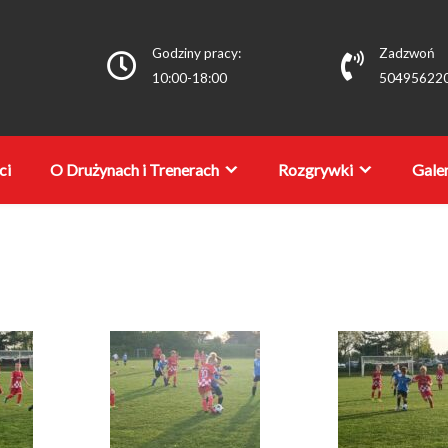
Godziny pracy:
Zadzwoń
10:00-18:00
50495622
ci
O Drużynach i Trenerach
Rozgrywki
Galer