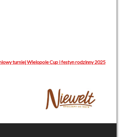
owy turniej Wielopole Cup i festyn rodzinny 2025