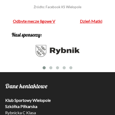
Źródło: Facebook KS Wielopole
Nawigacja
Odbyte mecze ligowe V
Dzień Matki
wpisu
Nasi sponsorzy:
Dane kontaktowe
Klub Sportowy Wielopole
Szkółka Piłkarska
Rybnicka C Klasa