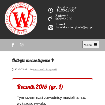
Przewiń
Godziny pracy:
do
10:00-18:00
treści
Zadzwoń
504956220
E-mail
kswielopole.rybnik@wp.pl
KS
Menu
Wielopole
Open
the
main
Odbyte mecze ligowe V
menu
2026-05-22
Aktualności
,
Rozgrywki
Rocznik 2015 (gr. I)
Tym razem nasi zawodnicy musieli uznać
wyższość rywala.