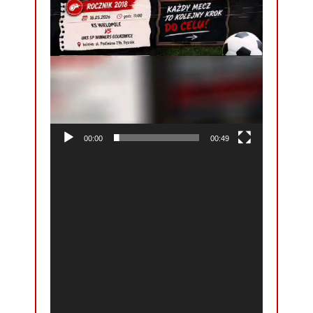
00:00
00:49
Odtwarzacz
video