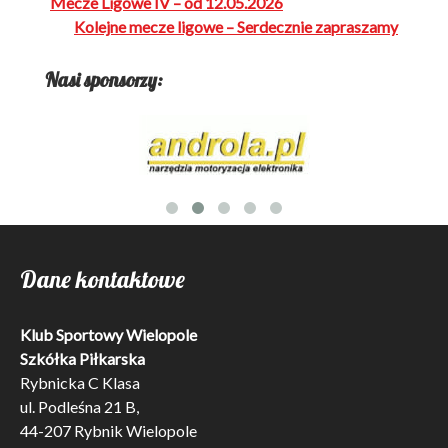
Nawigacja
Mecze Ligowe IV – od 12.05.2026
wpisu
Kolejne mecze ligowe – Serdecznie zapraszamy
Nasi sponsorzy:
Dane kontaktowe
Klub Sportowy Wielopole
Szkółka Piłkarska
Rybnicka C Klasa
ul. Podleśna 21 B,
44-207 Rybnik Wielopole