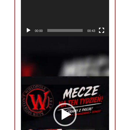
00:00
00:43
Odtwarzacz
video