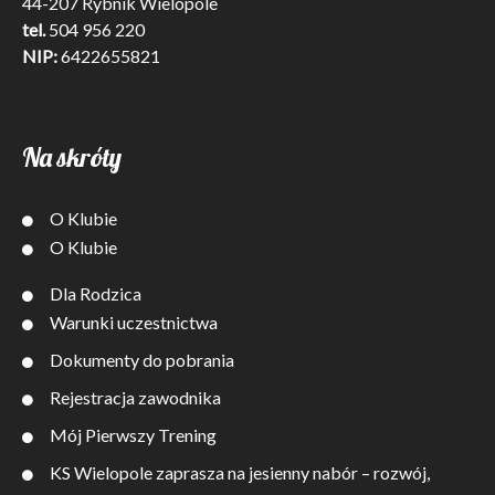
44-207 Rybnik Wielopole
tel.
504 956 220
NIP:
6422655821
Na skróty
O Klubie
O Klubie
Dla Rodzica
Warunki uczestnictwa
Dokumenty do pobrania
Rejestracja zawodnika
Mój Pierwszy Trening
KS Wielopole zaprasza na jesienny nabór – rozwój,