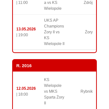
| 11:00
a vs KS
Zdrój
Wielopole
UKS AP
Champions
13.05.2026
Żory II vs
Żory
| 19:00
KS
Wielopole II
R. 2016
KS
Wielopole
12.05.2026
vs MKS
Rybnik
| 18:00
Sparta Żory
II