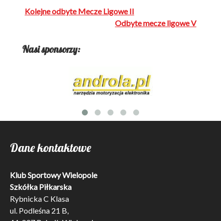
Nawigacja
Kolejne odbyte Mecze Ligowe II
wpisu
Odbyte mecze ligowe V
Nasi sponsorzy:
Dane kontaktowe
Klub Sportowy Wielopole
Szkółka Piłkarska
Rybnicka C Klasa
ul. Podleśna 21 B,