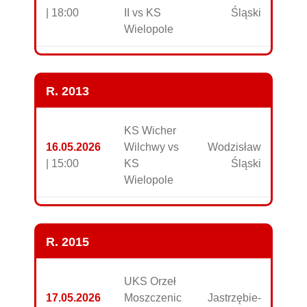
| 18:00
II vs KS
Śląski
Wielopole
R. 2013
KS Wicher
16.05.2026
Wilchwy vs
Wodzisław
| 15:00
KS
Śląski
Wielopole
R. 2015
UKS Orzeł
17.05.2026
Moszczenic
Jastrzębie-