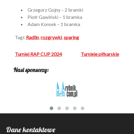
Grzegorz Gojny – 2 bramki
Piotr Gawiński – 1 bramka
Adam Konsek – 1 bramka
Tagi:
Radlin
,
rozgrywki
,
sparing
Nawigacja
Turniej RAP CUP 2024
Turnieje piłkarskie
wpisu
Nasi sponsorzy:
Dane kontaktowe