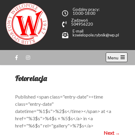
Przewiń
Godziny pracy:
do
10:00-18:00
treści
Zadzwoń
504956220
E-mail
kswielopole.rybnik@wp.pl
KS
Menu
Wielopole
Open
the
main
Fotorelacja
menu
Published <span class="entry-date"><time
class="entry-date"
datetime="%1$s">%2$s</time></span> at <a
href="%3$s">%4$s × %5$s</a> in <a
href="%6$s" rel="gallery">%7$s</a>
Next
→