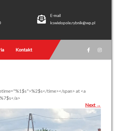
E-mail
0
kswielopole.rybnik@wp.pl
ia
Kontakt
datetime="%1$s">%2$s</time></span> at <a
">%7$s</a>
Next
→