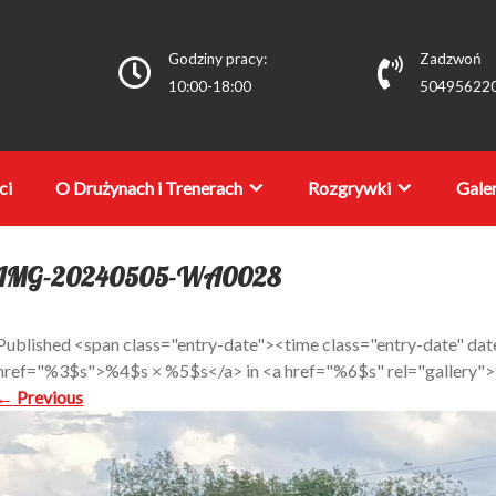
Godziny pracy:
Zadzwoń
10:00-18:00
50495622
ci
O Drużynach i Trenerach
Rozgrywki
Galer
IMG-20240505-WA0028
Published <span class="entry-date"><time class="entry-date" 
href="%3$s">%4$s × %5$s</a> in <a href="%6$s" rel="gallery
←
Previous