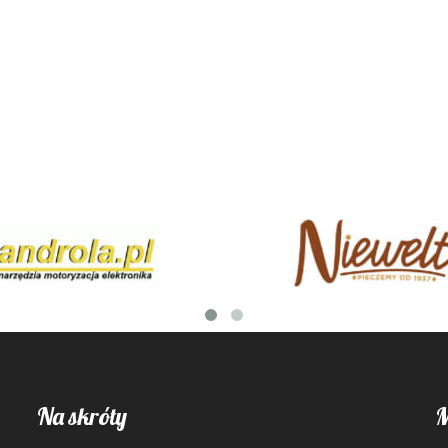
Na skróty
M