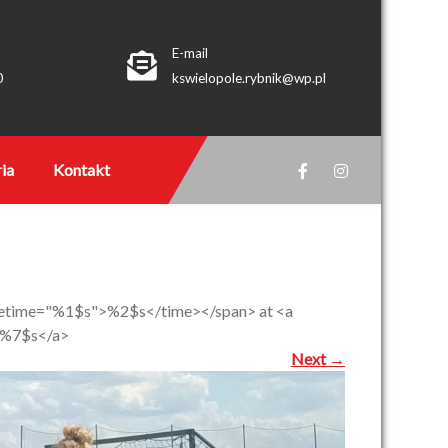
E-mail
0
kswielopole.rybnik@wp.pl
ia
Kontakt
datetime="%1$s">%2$s</time></span> at <a
">%7$s</a>
Next
→