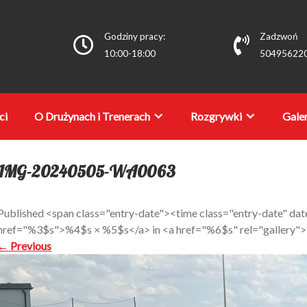
Godziny pracy:
Zadzwoń
10:00-18:00
50495622
ci
O Drużynach i Trenerach
Rozgrywki
Galer
IMG-20240505-WA0063
Published <span class="entry-date"><time class="entry-date" 
href="%3$s">%4$s × %5$s</a> in <a href="%6$s" rel="gallery
←
Previous