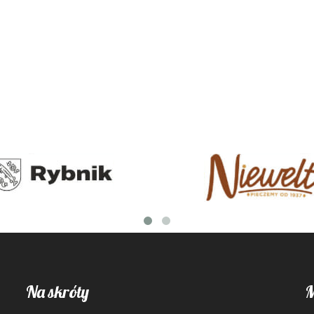
Na skróty
M