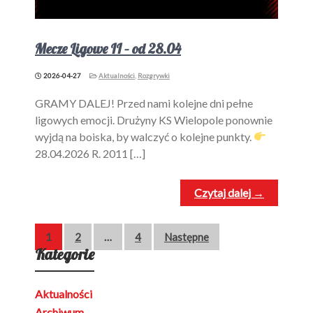
Mecze Ligowe II – od 28.04
2026-04-27
Aktualności
,
Rozgrywki
GRAMY DALEJ! Przed nami kolejne dni pełne
ligowych emocji. Drużyny KS Wielopole ponownie
wyjdą na boiska, by walczyć o kolejne punkty.
28.04.2026 R. 2011 […]
Czytaj dalej →
Stronicowanie
1
2
…
4
Następne
Kategorie
wpisów
Aktualności
Archiwum