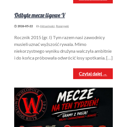
Odbyte mecze ligowe V
2026-05-22
Aktualności
,
Rozgrywki
Rocznik 2015 (gr. I) Tym razem nasi zawodnicy
musieli uznać wyższość rywala. Mimo
niekorzystnego wyniku drużyna walczyła ambitnie
i do końca próbowała odwrócić losy spotkania. […]
Czytaj dalej →